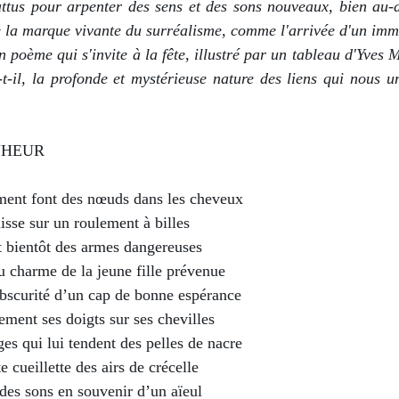
attus pour arpenter des sens et des sons nouveaux, bien au-d
ste la marque vivante du surréalisme, comme l'arrivée d'un imm
on poème qui s'invite à la fête, illustré par un tableau d'Yves 
t-il, la profonde et mystérieuse nature des liens qui nous un
NHEUR
ement font des nœuds dans les cheveux
isse sur un roulement à billes
t bientôt des armes dangereuses
u charme de la jeune fille prévenue
’obscurité d’un cap de bonne espérance
lement ses doigts sur ses chevilles  
ages qui lui tendent des pelles de nacre
e cueillette des airs de crécelle
 des sons en souvenir d’un aïeul