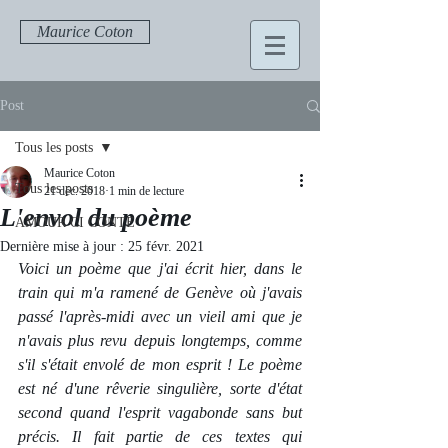
Maurice Coton
Post
Tous les posts
Maurice Coton
Tous les posts
21 déc. 2018
1 min de lecture
L'envol du poème
AMOUR CI CONTE
Dernière mise à jour :
25 févr. 2021
Voici un poème que j'ai écrit hier, dans le 
train qui m'a ramené de Genève où j'avais 
passé l'après-midi avec un vieil ami que je 
n'avais plus revu depuis longtemps, comme 
s'il s'était envolé de mon esprit ! Le poème 
est né d'une rêverie singulière, sorte d'état 
second quand l'esprit vagabonde sans but 
précis. Il fait partie de ces textes qui 