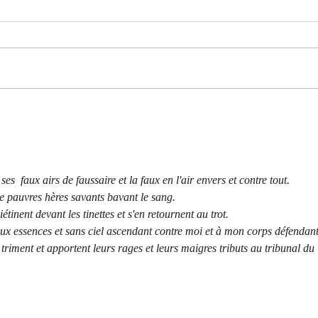
Jeu à
La Main courante
s  faux airs de faussaire et la faux en l'air envers et contre tout. 
de pauvres hères savants bavant le sang.
étinent devant les tinettes et s'en retournent au trot.
aux essences et sans ciel ascendant contre moi et à mon corps défendant
triment et apportent leurs rages et leurs maigres tributs au tribunal du 