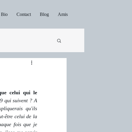
Bio
Contact
Blog
Amis
ue celui qui le 
 qui suivent ? A 
liquerais qu'ils 
-être celui de la 
aque fois que je 