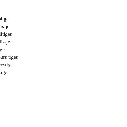
lige
is-je
itiges
dis-je
ige
urs tiges
restige
xige