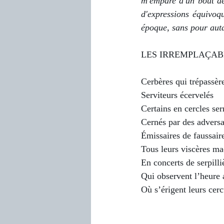
m'empare d'un bout de 
d'expressions équivoq
époque, sans pour auta
LES IRREMPLAÇAB
Cerbères qui trépassèr
Serviteurs écervelés
Certains en cercles ser
Cernés par des adversa
Émissaires de faussair
Tous leurs viscères ma
En concerts de serpilli
Qui observent l’heure 
Où s’érigent leurs cerc