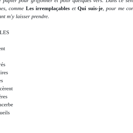
papier pour griffonner et polir quelques vers. Dans ce sens,
ues, comme 
Les irremplaçables
 et 
Qui suis-je
, pour me con
nt m'y laisser prendre. 
LES
ent
rés
ires
es
cèrent
ères 
acerbe
ueils