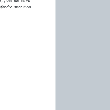
 j'ose me servir 
fondre avec mon 