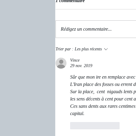
1 commentaire
Un rêve oublié
Rédigez un commentaire...
Trier par :
Les plus récents
Vince
29 nov. 2019
Sûr que mon ire en remplace avec se
L'Iran place des fosses ou errent 
Sur la place,  cent  nigauds lents pi
les sens décents à cent pour cent 
Ces sans dents aux rares centimes 
capital.
J'aime
Répondre