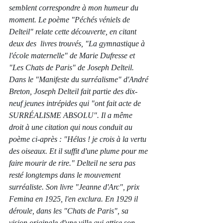
semblent correspondre à mon humeur du 
moment. Le poème "Péchés véniels de 
Delteil" relate cette découverte, en citant 
deux des  livres trouvés, "La gymnastique à 
l'école maternelle" de Marie Dufresse et 
"Les Chats de Paris" de Joseph Delteil. 
Dans le "Manifeste du surréalisme" d'André 
Breton, Joseph Delteil fait partie des dix-
neuf jeunes intrépides qui "ont fait acte de 
SURRÉALISME ABSOLU". Il a même 
droit à une citation qui nous conduit au 
poème ci-après : "Hélas ! je crois à la vertu 
des oiseaux. Et il suffit d'une plume pour me 
faire mourir de rire." Delteil ne sera pas 
resté longtemps dans le mouvement 
surréaliste. Son livre "Jeanne d'Arc", prix 
Femina en 1925, l'en exclura. En 1929 il 
déroule, dans les "Chats de Paris", sa 
vision originale d'une ville qui attise son 