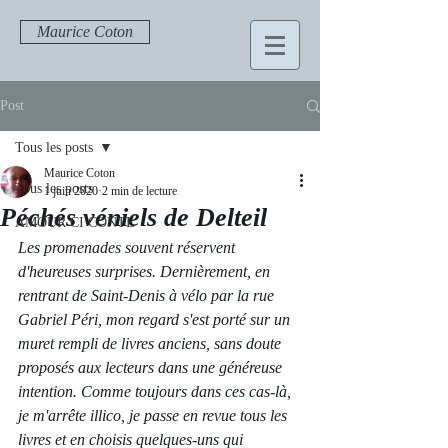
Maurice Coton
Post
Tous les posts
Maurice Coton
Tous les posts
1 juin 2020
2 min de lecture
Péchés véniels de Delteil
AMOUR CI CONTE
Les promenades souvent réservent 
d'heureuses surprises. Dernièrement, en 
rentrant de Saint-Denis à vélo par la rue 
Gabriel Péri, mon regard s'est porté sur un 
muret rempli de livres anciens, sans doute 
proposés aux lecteurs dans une généreuse 
intention. Comme toujours dans ces cas-là, 
je m'arrête illico, je passe en revue tous les 
livres et en choisis quelques-uns qui 