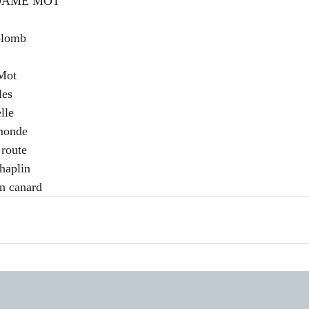
DAME MOT
olomb
Mot
les
lle
 monde
 route
haplin
n canard