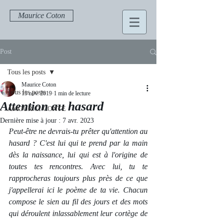
Maurice Coton
Post
Tous les posts
Maurice Coton
Tous les posts
15 nov. 2019
1 min de lecture
Attention au hasard
AMOUR CI CONTE
Dernière mise à jour :
7 avr. 2023
Peut-être ne devrais-tu prêter qu'attention au 
hasard ? C'est lui qui te prend par la main 
dès la naissance, lui qui est à l'origine de 
toutes tes rencontres. Avec lui, tu te 
rapprocheras toujours plus près de ce que 
j'appellerai ici le poème de ta vie. Chacun 
compose le sien au fil des jours et des mots 
qui déroulent inlassablement leur cortège de 