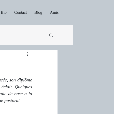
Bio
Contact
Blog
Amis
ucée, son diplôme 
éclair. Quelques 
ule de base a la 
e pastoral.  