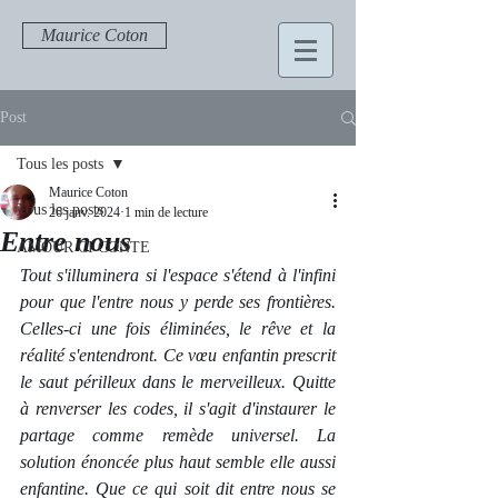
Maurice Coton
Post
Tous les posts
Maurice Coton
Tous les posts
26 janv. 2024
1 min de lecture
Entre nous
AMOUR CI CONTE
Tout s'illuminera si l'espace s'étend à l'infini 
pour que l'entre nous y perde ses frontières. 
Celles-ci une fois éliminées, le rêve et la 
réalité s'entendront. Ce vœu enfantin prescrit 
le saut périlleux dans le merveilleux. Quitte 
à renverser les codes, il s'agit d'instaurer le 
partage comme remède universel. La 
solution énoncée plus haut semble elle aussi 
enfantine. Que ce qui soit dit entre nous se 