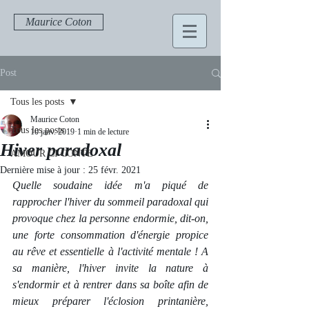
Maurice Coton
Post
Tous les posts
Maurice Coton
Tous les posts
10 janv. 2019
1 min de lecture
Hiver paradoxal
AMOUR CI CONTE
Dernière mise à jour :
25 févr. 2021
Quelle soudaine idée m'a piqué de 
rapprocher l'hiver du sommeil paradoxal qui 
provoque chez la personne endormie, dit-on, 
une forte consommation d'énergie propice 
au rêve et essentielle à l'activité mentale ! A 
sa manière, l'hiver invite la nature à 
s'endormir et à rentrer dans sa boîte afin de 
mieux préparer l'éclosion printanière, 