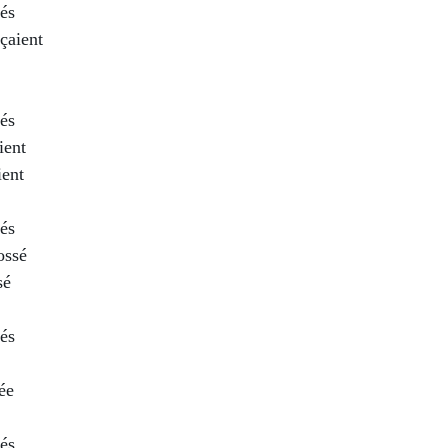
és
açaient
és
ient
ient
és
ossé
sé
és
ée
és