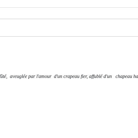
Jeu à
La Main courante
ffûté,  aveuglée par l'amour  d'un crapeau fier, affublé d'un   chapeau ha