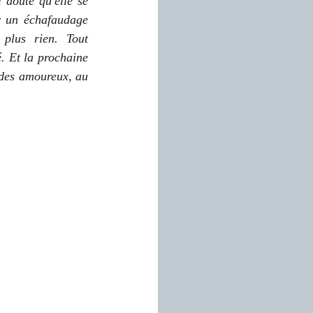
 doute qu'elle se 
r un échafaudage 
plus rien. Tout 
. Et la prochaine 
 des amoureux, au 