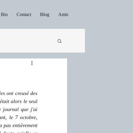
Bio
Contact
Blog
Amis
les ont creusé des 
tait alors le seul 
 journal que j'ai 
t, le 7 octobre, 
'a pas entièrement 