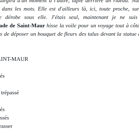
surgira d'un moment à l'autre, tapie derrière un rideau. Nul
dans les mots. Elle est d'ailleurs là, ici, toute proche, su
dérobe sous elle. J'étais seul, maintenant je ne suis 
lade de Saint-Maur
hisse la voile pour un voyage tout à côté
pas de déposer un bouquet de fleurs des talus devant la statue
AINT-MAUR
és
 trépassé
és
ssés
rasser