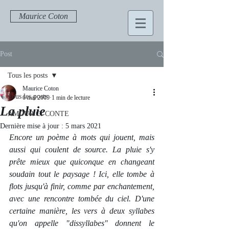
Maurice Coton
Post
Tous les posts
Maurice Coton
Tous les posts
6 mai 2019
1 min de lecture
La pluie
AMOUR CI CONTE
Dernière mise à jour :
5 mars 2021
Encore un poème à mots qui jouent, mais 
aussi qui coulent de source. La pluie s'y 
prête mieux que quiconque en changeant 
soudain tout le paysage ! Ici, elle tombe à 
flots jusqu'à finir, comme par enchantement, 
avec une rencontre tombée du ciel. D'une 
certaine manière, les vers à deux syllabes 
qu'on appelle "dissyllabes" donnent le 