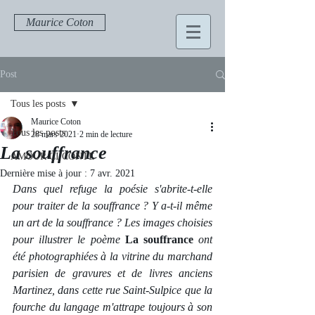
Maurice Coton
Post
Tous les posts
Maurice Coton
Tous les posts
28 mars 2021
2 min de lecture
La souffrance
AMOUR CI CONTE
Dernière mise à jour :
7 avr. 2021
Dans quel refuge la poésie s'abrite-t-elle 
pour traiter de la souffrance ? Y a-t-il même 
un art de la souffrance ? Les images choisies 
pour illustrer le poème 
La souffrance
ont 
été photographiées à la vitrine du marchand 
parisien de gravures et de livres anciens 
Martinez, dans cette rue Saint-Sulpice que la 
fourche du langage m'attrape toujours à son 