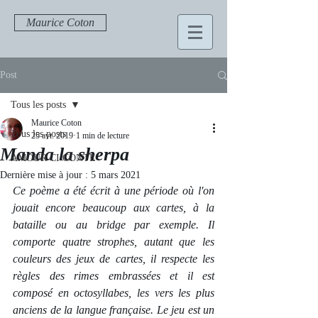
Maurice Coton
Post
Tous les posts
Maurice Coton
Tous les posts
25 avr. 2019
1 min de lecture
Manda la sherpa
AMOUR CI CONTE
Dernière mise à jour :
5 mars 2021
Ce poème a été écrit à une période où l'on 
jouait encore beaucoup aux cartes, à la 
bataille ou au bridge par exemple. Il 
comporte quatre strophes, autant que les 
couleurs des jeux de cartes, il respecte les 
règles des rimes embrassées et il est 
composé en octosyllabes, les vers les plus 
anciens de la langue française. Le jeu est un 