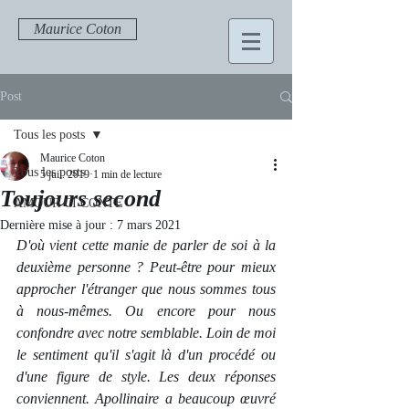
Maurice Coton
Post
Tous les posts
Maurice Coton
Tous les posts
5 juil. 2019
1 min de lecture
Toujours second
AMOUR CI CONTE
Dernière mise à jour :
7 mars 2021
D'où vient cette manie de parler de soi à la 
deuxième personne ? Peut-être pour mieux 
approcher l'étranger que nous sommes tous 
à nous-mêmes. Ou encore pour nous 
confondre avec notre semblable. Loin de moi 
le sentiment qu'il s'agit là d'un procédé ou 
d'une figure de style. Les deux réponses 
conviennent. Apollinaire a beaucoup œuvré 